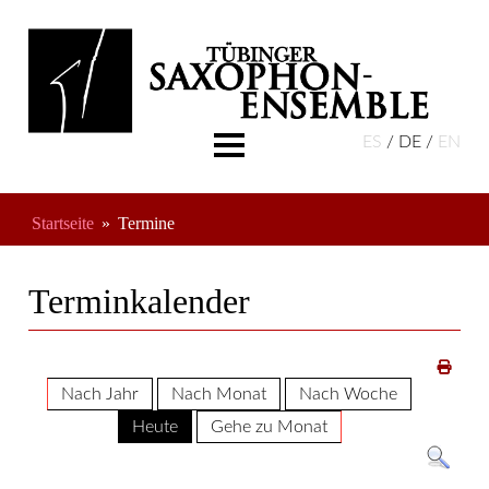
ES
DE
EN
Aktuelles
Über Uns
Startseite
Termine
Musikschule
Termine
Terminkalender
Freundeskreis
Nach Jahr
Nach Monat
Nach Woche
Heute
Gehe zu Monat