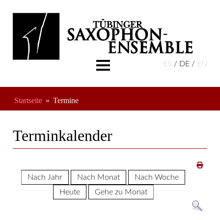
ES
DE
EN
Aktuelles
Über Uns
Startseite
Termine
Musikschule
Termine
Terminkalender
Freundeskreis
Nach Jahr
Nach Monat
Nach Woche
Heute
Gehe zu Monat