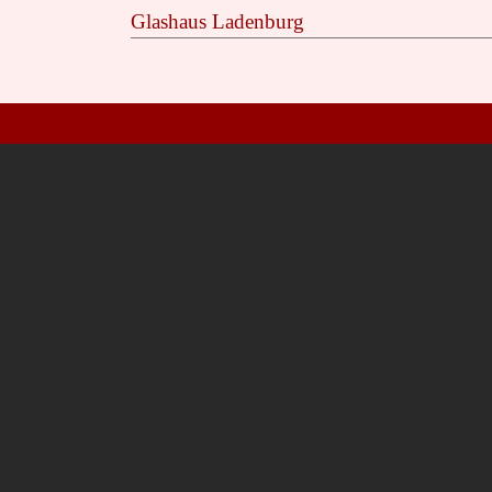
Glashaus Ladenburg
Nichts verpassen: Abonnieren Sie un
Heidelberg
Esslingen/Kirchh
Name