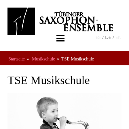
ES
DE
EN
Aktuelles
Über Uns
Startseite
Musikschule
TSE Musikschule
Musikschule
Termine
TSE Musikschule
Freundeskreis